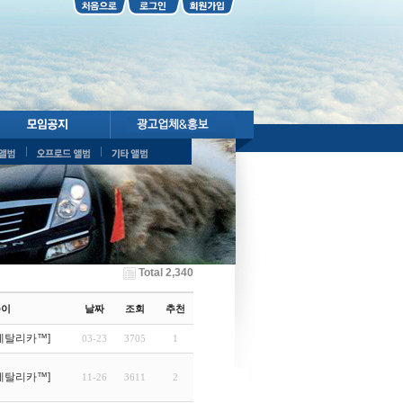
Total 2,340
쓴이
날짜
조회
추천
메탈리카™]
03-23
3705
1
메탈리카™]
11-26
3611
2