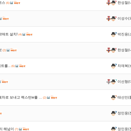
코스
한성철(
(6)
이성수(
박매트 설치!
박진용(
(4)
컷
한성철(
(2)
트를...
차재복(
(6)
이선형(
폐차로 보내고 렉스턴w를 …
태선민(
(2)
정민웅(
리 해넘이
정민웅(
(7)