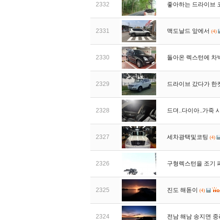
2332
좋아하는 드라이브 
2331
맥도날드 앞에서
(4)
2330
돌아온 렉스턴에 차
2329
드라이브 갔다가 한
2328
드뎌..다이아..가죽 시
2327
세차광택및코팅
(4)
2326
구형렉스턴을 조기 
2325
진도 해돋이
(4)
2324
전남 해남 송지면 중