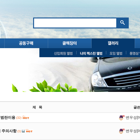
제 목
글
앨범란이용
변우성[
(32)
때 주의사항
변우성[
(1)