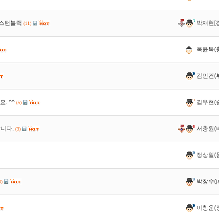
렉스턴블랙
박재현[
(11)
옥윤복(
김민건(
. ^^
김우현(
(5)
니다.
서충원(
(3)
정상일(
박창수(ja
3)
이창운(