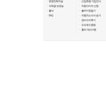
운영진회의실
신입회원 가입인사
삭제글 보관실
차량스티커 신청
출석
불우이웃돕기
FAQ
자동차소식/시승기
정비수리후기
오프로드캠핑
홈피 개선사항