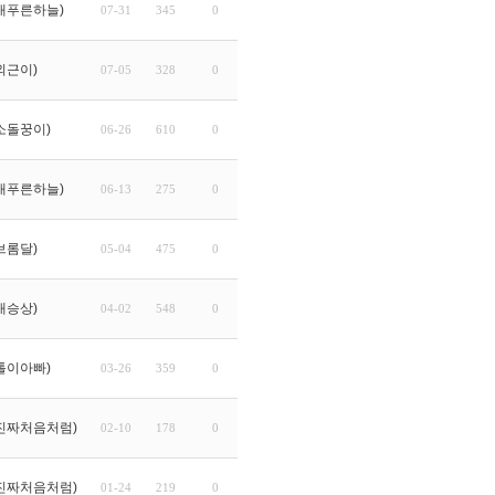
내푸른하늘)
07-31
345
0
외근이)
07-05
328
0
소돌꿍이)
06-26
610
0
내푸른하늘)
06-13
275
0
브롬달)
05-04
475
0
대승상)
04-02
548
0
톨이아빠)
03-26
359
0
진짜처음처럼)
02-10
178
0
진짜처음처럼)
01-24
219
0