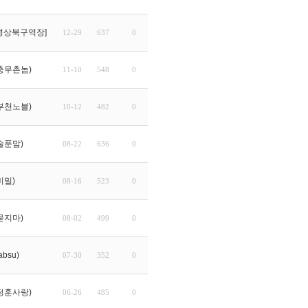
경상북구역장]
12-29
637
0
충무촌놈)
11-10
548
0
부천노블)
10-12
482
0
술푼맘)
08-22
636
0
비밀)
08-16
523
0
묻지마)
08-02
499
0
bsu)
07-30
352
0
정훈사랑)
06-26
485
0