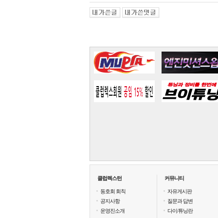
클럽렉스턴
커뮤니티
동호회 회칙
자유게시판
공지사항
질문과 답변
운영진소개
다이/튜닝란