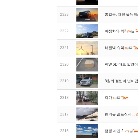
2323
홍길동. 차량 올뉴
2322
야생화와 렉2
(9)
2321
해질녘 슈렉
(6)
2320
렉W 6D 매트 깔았어요
2319
8월의 절반이 넘어갑
2318
휴가
(3)
2317
한겨울 골프장서....
(
2316
캠핑 사진 2.
(7)