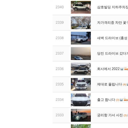
2340
삼호빌딩 지하주차
2339
자가격리중 차만 꽃구
2338
새벽 드라이브 (홍성 
2337
당진 드라이브 갔다
2336
회사에서 2022
2335
제대로 올립니다
(4)
2334
출고 합니다
(3)
2333
궁리항 가서 사진
(3)