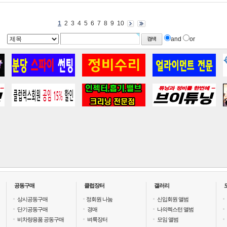
1
2
3
4
5
6
7
8
9
10
and
or
공동구매
클럽장터
갤러리
상시공동구매
정회원 나눔
신입회원 앨범
단기공동구매
경매
나의렉스턴 앨범
비차량용품 공동구매
벼룩장터
모임 앨범