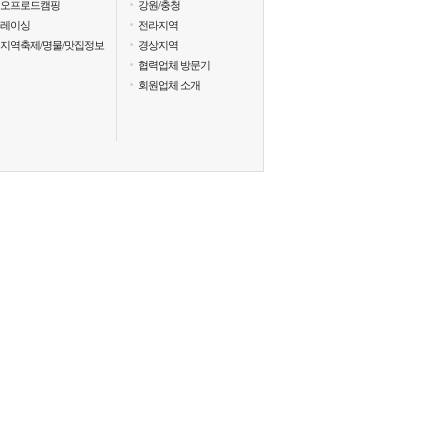
오프로드캠핑
강원/충청
레이싱
전라지역
지역축제/명물/맛집정보
경상지역
협력업체 방문기
회원업체 소개