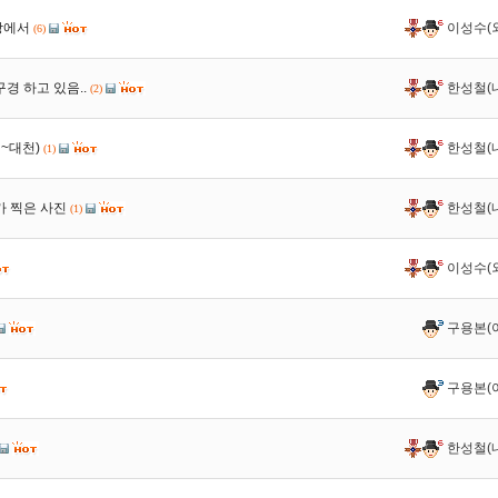
장에서
이성수(
(6)
경 하고 있음..
한성철(
(2)
~대천)
한성철(
(1)
가 찍은 사진
한성철(
(1)
이성수(
구용본(
구용본(
한성철(