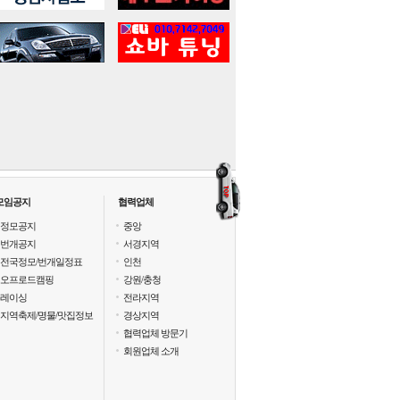
모임공지
협력업체
정모공지
중앙
번개공지
서경지역
전국정모/번개일정표
인천
오프로드캠핑
강원/충청
레이싱
전라지역
지역축제/명물/맛집정보
경상지역
협력업체 방문기
회원업체 소개