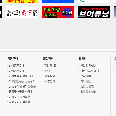
공동구매
클럽장터
갤러리
상시공동구매
정회원 나눔
신입회원 앨범
단기공동구매
경매
나의렉스턴 앨범
비차량용품 공동구매
벼룩장터
모임 앨범
오토캠핑용품 공동구매
차량장터
기타 앨범
공동구매 관련의견/질문
동영상 앨범
공동구매물품 사용후기
오프로드 앨범
공동구매 예정물품
공동구매 마감물품