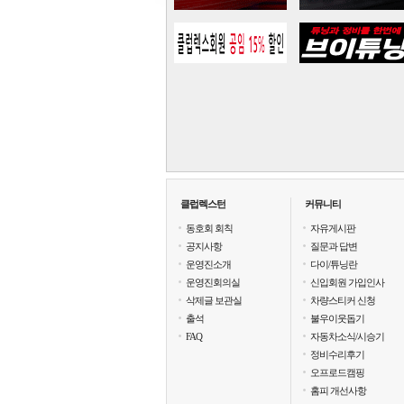
클럽렉스턴
커뮤니티
동호회 회칙
자유게시판
공지사항
질문과 답변
운영진소개
다이/튜닝란
운영진회의실
신입회원 가입인사
삭제글 보관실
차량스티커 신청
출석
불우이웃돕기
FAQ
자동차소식/시승기
정비수리후기
오프로드캠핑
홈피 개선사항