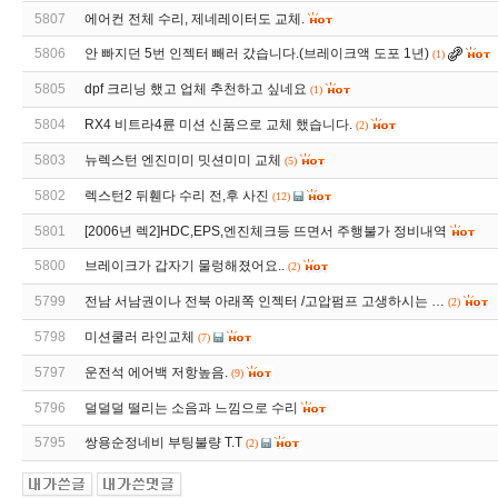
5807
에어컨 전체 수리, 제네레이터도 교체.
5806
안 빠지던 5번 인젝터 빼러 갔습니다.(브레이크액 도포 1년)
(1)
5805
dpf 크리닝 했고 업체 추천하고 싶네요
(1)
5804
RX4 비트라4륜 미션 신품으로 교체 했습니다.
(2)
5803
뉴렉스턴 엔진미미 밋션미미 교체
(5)
5802
렉스턴2 뒤휀다 수리 전,후 사진
(12)
5801
[2006년 렉2]HDC,EPS,엔진체크등 뜨면서 주행불가 정비내역
5800
브레이크가 갑자기 물렁해졌어요..
(2)
5799
전남 서남권이나 전북 아래쪽 인젝터 /고압펌프 고생하시는 …
(2)
5798
미션쿨러 라인교체
(7)
5797
운전석 에어백 저항높음.
(9)
5796
덜덜덜 떨리는 소음과 느낌으로 수리
5795
쌍용순정네비 부팅불량 T.T
(2)