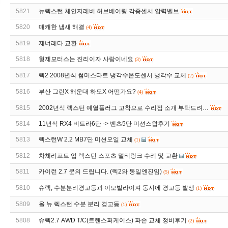
5821
뉴렉스턴 체인지레버 허브베어링 각종센서 압력벨브
5820
매캐한 냄새 해결
(4)
5819
제너레다 교환
5818
형제모터스는 진리이자 사랑이네요
(3)
5817
렉2 2008년식 썸머스타트 냉각수온도센서 냉각수 교체
(2)
5816
부산 그린X 해운대 하모X 어떤가요?
(4)
5815
2002년식 렉스턴 예열플러그 고착으로 수리점 소개 부탁드려…
5814
11년식 RX4 비트라6단 -> 벤츠5단 미션스왑후기
5813
렉스턴W 2.2 MB7단 미션오일 교체
(1)
5812
차체리프트 업 렉스턴 스포츠 멀티링크 수리 및 교환
5811
카이런 2.7 문의 드립니다. (렉2와 동일엔진임)
(5)
5810
슈렉, 수분분리경고등과 이모빌라이져 동시에 경고등 발생
(1)
5809
올 뉴 렉스턴 수분 분리 경고등
(1)
5808
슈렉2.7 AWD T/C(트랜스퍼케이스) 파손 교체 정비후기
(2)