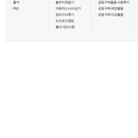
출석
불우이웃돕기
공동구매물품 사용후기
FAQ
자동차소식/시승기
공동구매 예정물품
정비수리후기
공동구매 마감물품
오프로드캠핑
홈피 개선사항