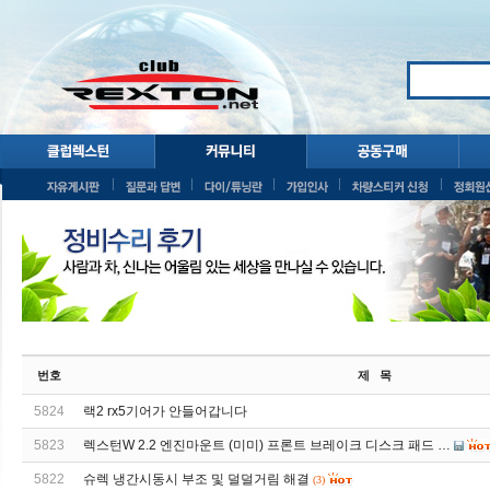
번호
제 목
5824
랙2 rx5기어가 안들어갑니다
5823
렉스턴W 2.2 엔진마운트 (미미) 프론트 브레이크 디스크 패드 …
5822
슈렉 냉간시동시 부조 및 덜덜거림 해결
(3)