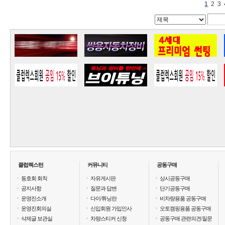
1
2
3
클럽렉스턴
커뮤니티
공동구매
동호회 회칙
자유게시판
상시공동구매
공지사항
질문과 답변
단기공동구매
운영진소개
다이/튜닝란
비차량용품 공동구매
운영진회의실
신입회원 가입인사
오토캠핑용품 공동구매
삭제글 보관실
차량스티커 신청
공동구매 관련의견/질문